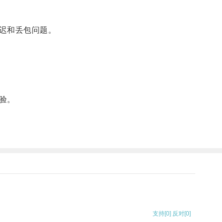
迟和丢包问题。
验。
支持
[0]
反对
[0]