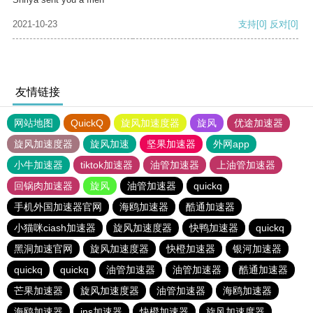
2021-10-23
支持
[0]
反对
[0]
友情链接
网站地图
QuickQ
旋风加速度器
旋风
优途加速器
旋风加速度器
旋风加速
坚果加速器
外网app
小牛加速器
tiktok加速器
油管加速器
上油管加速器
回锅肉加速器
旋风
油管加速器
quickq
手机外国加速器官网
海鸥加速器
酷通加速器
小猫咪ciash加速器
旋风加速度器
快鸭加速器
quickq
黑洞加速官网
旋风加速度器
快橙加速器
银河加速器
quickq
quickq
油管加速器
油管加速器
酷通加速器
芒果加速器
旋风加速度器
油管加速器
海鸥加速器
海鸥加速器
ins加速器
快橙加速器
旋风加速度器