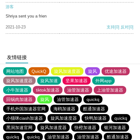
游客
Shriya sent you a frien
2021-10-23
支持
[0]
反对
[0]
友情链接
网站地图
QuickQ
旋风加速度器
旋风
优途加速器
旋风加速度器
旋风加速
坚果加速器
外网app
小牛加速器
tiktok加速器
油管加速器
上油管加速器
回锅肉加速器
旋风
油管加速器
quickq
手机外国加速器官网
海鸥加速器
酷通加速器
小猫咪ciash加速器
旋风加速度器
快鸭加速器
quickq
黑洞加速官网
旋风加速度器
快橙加速器
银河加速器
quickq
quickq
油管加速器
油管加速器
酷通加速器